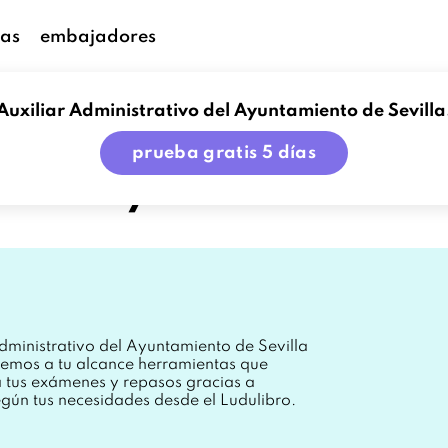
as
embajadores
Auxiliar Administrativo del Ayuntamiento de Sevilla
ntamiento de Sevilla.
prueba gratis 5 días
o del Ayuntamiento de 
dministrativo del Ayuntamiento de Sevilla
nemos a tu alcance herramientas que
a tus exámenes y repasos gracias a
egún tus necesidades desde el Ludulibro.