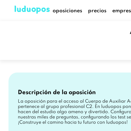
oposiciones
precios
empres
oposiciones /
Auxiliar Administrativo del Ayu
Auxiliar Administrativ
Descripción de la oposición
La oposición para el acceso al Cuerpo de Auxiliar A
pertenece al grupo profesional C2. En luduopos po
hacen del estudio algo ameno y divertido. Configur
nuestras miles de preguntas, configurando los test s
¡Construye el camino hacia tu futuro con luduopos!