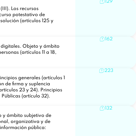
129
II). Los recursos
ecurso potestativo de
solución (artículos 125 y
162
digitales. Objeto y ámbito
ersonas (artículos 11 a 18,
223
ncipios generales (artículos 1
n de firma y suplencia
rtículos 23 y 24). Principios
 Públicas (artículo 32).
132
o y ámbito subjetivo de
ional, organizativa y de
 información pública:
.