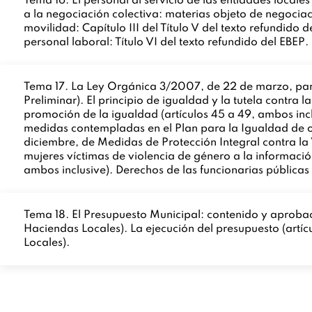
Tema 16. El personal al servicio de las entidades locales (
a la negociación colectiva: materias objeto de negociaci
movilidad: Capítulo III del Título V del texto refundido 
personal laboral: Título VI del texto refundido del EBEP.
Tema 17. La Ley Orgánica 3/2007, de 22 de marzo, para
Preliminar). El principio de igualdad y la tutela contra 
promoción de la igualdad (artículos 45 a 49, ambos inclu
medidas contempladas en el Plan para la Igualdad de 
diciembre, de Medidas de Protección Integral contra la V
mujeres víctimas de violencia de género a la información, 
ambos inclusive). Derechos de las funcionarias públicas 
Tema 18. El Presupuesto Municipal: contenido y aprobaci
Haciendas Locales). La ejecución del presupuesto (artíc
Locales).