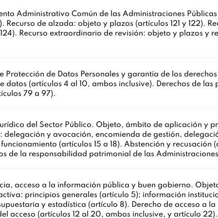
nto Administrativo Común de las Administraciones Públicas (I
0). Recurso de alzada: objeto y plazos (artículos 121 y 122). R
 124). Recurso extraordinario de revisión: objeto y plazos y re
 Protección de Datos Personales y garantía de los derechos 
de datos (artículos 4 al 10, ambos inclusive). Derechos de las p
tículos 79 a 97).
ídico del Sector Público. Objeto, ámbito de aplicación y pri
a: delegación y avocación, encomienda de gestión, delegació
funcionamiento (artículos 15 a 18). Abstención y recusación (a
ios de la responsabilidad patrimonial de las Administraciones
cia, acceso a la información pública y buen gobierno. Objet
activa: principios generales (artículo 5); información instituc
supuestaria y estadística (artículo 8). Derecho de acceso a la
el acceso (artículos 12 al 20, ambos inclusive, y artículo 22)