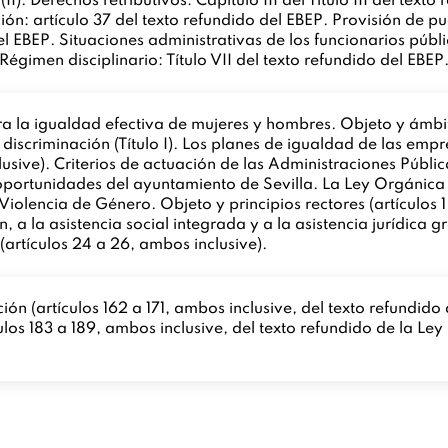
II). Derechos retributivos: Capítulo III del Título III del text
ón: artículo 37 del texto refundido del EBEP. Provisión de pu
del EBEP. Situaciones administrativas de los funcionarios públi
 Régimen disciplinario: Título VII del texto refundido del EBEP
 la igualdad efectiva de mujeres y hombres. Objeto y ámbito
la discriminación (Título I). Los planes de igualdad de las em
sive). Criterios de actuación de las Administraciones Públicas
oportunidades del ayuntamiento de Sevilla. La Ley Orgánica
iolencia de Género. Objeto y principios rectores (artículos 1
a la asistencia social integrada y a la asistencia jurídica gra
(artículos 24 a 26, ambos inclusive).
ón (artículos 162 a 171, ambos inclusive, del texto refundid
ulos 183 a 189, ambos inclusive, del texto refundido de la L