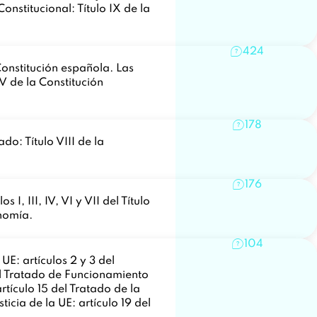
onstitucional: Título IX de la
424
Constitución española. Las
IV de la Constitución
178
do: Título VIII de la
176
 III, IV, VI y VII del Título
onomía.
104
E: artículos 2 y 3 del
del Tratado de Funcionamiento
rtículo 15 del Tratado de la
icia de la UE: artículo 19 del