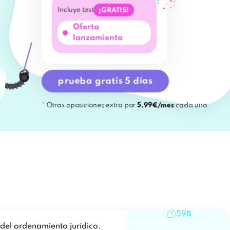
Incluye test
¡GRATIS!
Oferta
lanzamiento
prueba gratis 5 días
* Otras oposiciones extra por
5.99€/mes
cada una
598
del ordenamiento jurídico.