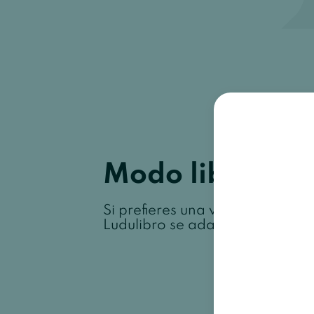
Modo libro
Si prefieres una vista más similar
Ludulibro se adapta a tus nece