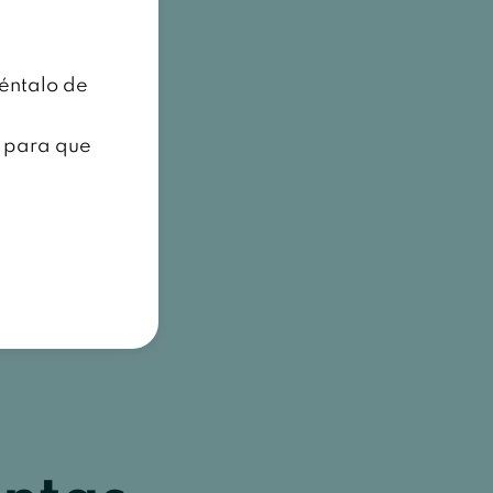
téntalo de
m para que