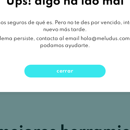
Ups! algo ha ido mal
s seguros de qué es. Pero no te des por vencido, in
nuevo más tarde.
blema persiste, contacta al email hola@meludus.co
podamos ayudarte.
cerrar