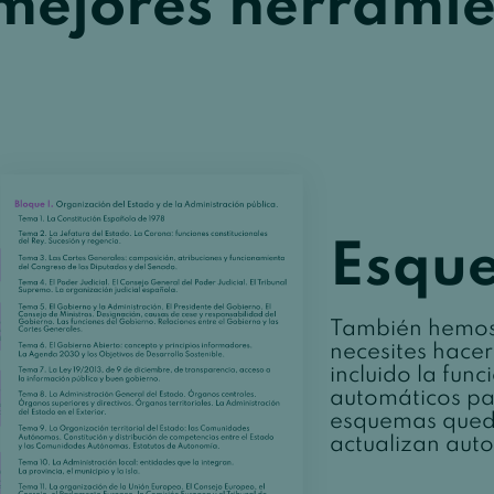
mejores herrami
Esqu
También hemos
necesites hacer
incluido la fun
automáticos pa
esquemas queda
actualizan aut