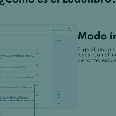
Modo í
Elige el modo en
leyes. Con el m
de forma esqu