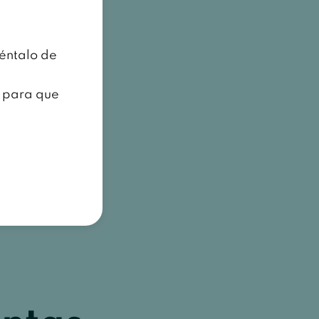
téntalo de
m para que