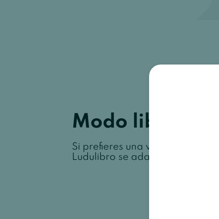
Modo libro
Si prefieres una vista más similar
Ludulibro se adapta a tus nece