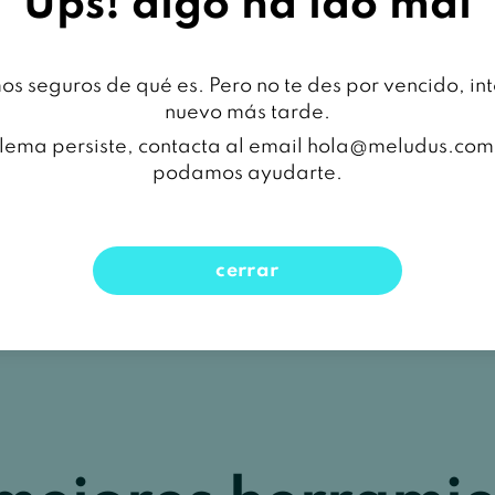
Ups! algo ha ido mal
s seguros de qué es. Pero no te des por vencido, in
nuevo más tarde.
blema persiste, contacta al email hola@meludus.co
podamos ayudarte.
cerrar