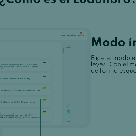
Modo í
Elige el modo en
leyes. Con el m
de forma esqu