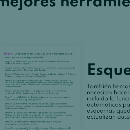
mejores herrami
Esqu
También hemos
necesites hacer
incluido la fun
automáticos pa
esquemas queda
actualizan aut